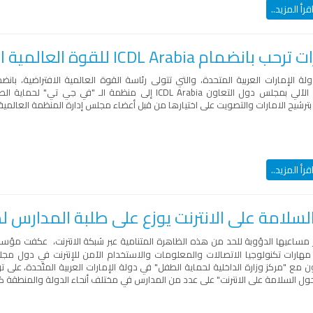
قرأ المزيد..
بانضمام ICDL Arabia للقوة العالمية الافتراضية
لة الإمارات العربية المتحدة، والتي تتولى رئاسة القوة العالمية الافتراضية، با
الآلي بمجلس دول التعاون
ICDL Arabia
إلى منظمة الـ "في جي تي" لحماية الط
، بترشيح الامارات والتصويت على اختيارها من قبل أعضاء مجلس إدارة المنظمة العالمية
قرأ المزيد..
السلامة على الانترنت يوزع على طلبة المدارس ل
 مساعيها الدؤوبة للحد من هذه الظاهرة المتنامية عبر شبكة الانترنت، عكفت م
مهارات تكنولوجيا الاتصالات والمعلومات والاستخدام الآمن للإنترنت في دول مج
ول السلامة على الانترنت" على عدد من المدارس في مختلف أنحاء الدولة والمنطقة ك