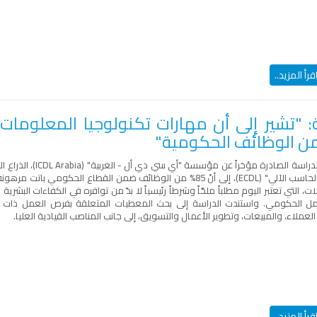
قرأ المزيد..
: "تشير إلى أن مهارات تكنولوجيا المعلومات
لدراسة الصادرة مؤخراً عن مؤسسة "أي سي دي أل - العربية" (
ICDL Arabia
)، الذراع 
لحاسب الآلي" (
ECDL
)، إلى أنّ 85% من الوظائف ضمن القطاع الحكومي باتت مره
ات، التي تعتبر اليوم مطلباً ملحّاً وشرطاً رئيسياً لا بدّ من توافره في الكفاءات البشر
ل الحكومي. واستندت الدراسة إلى بحث المعطيات المتعلقة بفرص العمل ذات الصل
عملاء، والمبيعات، وتطوير الأعمال والتسويق، إلى جانب المناصب القيادية العليا.
قرأ المزيد..