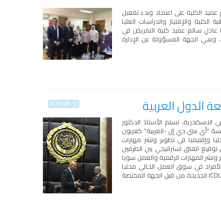
ميد الكلية على اعتماد وبدء تفعيل
الكلية والإمتياز والدراسات العليا
ا عادل سالم عميد كلية التمريض في
 وهي الجهة المسؤولة عن الإدارة
ة الدول العربية
2015-08-12
ي الاسكندرية، تسلم الأستاذ الدكتور
سسة "أي سي دي إل -العربية" كعربون
ة القائمة محليا وإقليميا في تطوير ونشر مهارات
توقيع اتفاق استراتيجي بين الطرفين
ونشر المهارات الرقمية والعمل سويا
لأفراد في سوق العمل الحالي محليا
وإقليميا تحت مظلة جامعة الدول العربية حيث يتم العمل حاليا على المصادقة على شهادة ICDL الجديدة من قبل الجهة المختصة