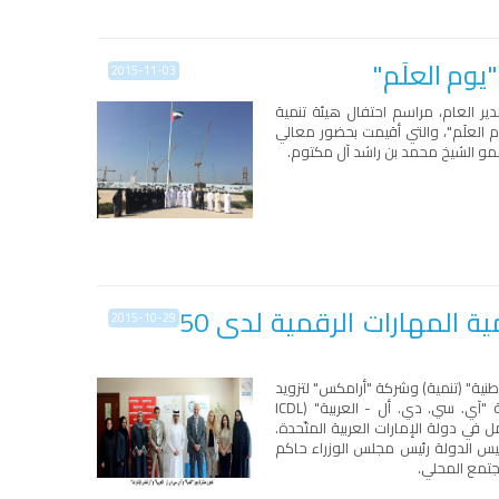
يوم العلَم"
2015-11-03
ر العام، مراسم احتفال هيئة تنمية
وم العلَم"، والتي أقيمت بحضور معالي
مو الشيخ محمد بن راشد آل مكتوم.
"آي سي دي أل - العربية" تطلق برنامجاً تدريبياً لتنمية المهارات الرقمية لدى 50
2015-10-29
نية" (تنمية) وشركة "أرامكس" لتزويد
"آي. سي. دي. أل - العربية" (
ICDL
 في دولة الإمارات العربية المتّحدة.
يس الدولة رئيس مجلس الوزراء حاكم
مجتمع المحلي.