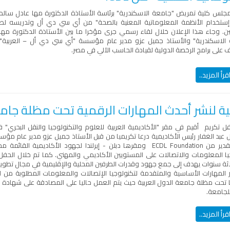
جلس كلية تمريض "جامعة الاسكندرية" برئاسة الأستاذة الدكتورة مها عادل سالم ع
"إستخدام الأنظمة المعلوماتية المعنية بالصحة" من أي سي دي أل وتدريسه لطلبة 
ين. وجاء هذا الإعلان خلال لقاء رسمي جرى مؤخرا ما بين الأستاذة الدكتورة مه
الاسكندرية" والأستاذ جميل عزو مدير عام مؤسسة "أي سي دي أل – العربية"،
 على برامج الرخصة الدولية لقيادة الحاسب الآلي في مصر.
قرأ المزيد..
ية لنشر أحدث المهارات الرقمية تحت مظلة جامع
ل تكريم أقيم في مقر "الأكاديمية العربية للعلوم والتكنولوجيا والنقل البحري" ف
 عبد الغفار رئيس الأكاديمية درعا تكريميا من قبل الأستاذ جميل عزو مدير عام مؤ
شكر وتقدير من ECDL Foundation ومقرها دبلن - إيرلندا لجهود الأكاديمي
يا المعلومات والاتصالات على المستويين الأكاديمي والمهني. كما تم خلال الحفل 
اثة سنوات يهدف إلى جمع جهود وقدرات الطرفين المحلية والإقليمية في مجال تطوير 
 المهارات الأساسية والمتقدمة لتكنولوجيا الإتصالات والمعلومات المطلوبة من ا
للجامعة.
قرأ المزيد..