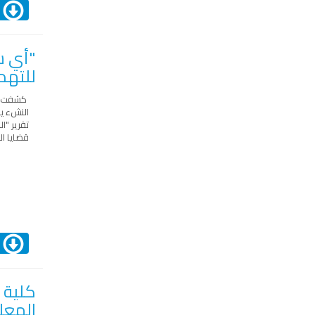
ا
"أي س
للتهدي
كشفت در
النشء ي
تقرير "الس
قضايا ال
ا
كلية
المعلو