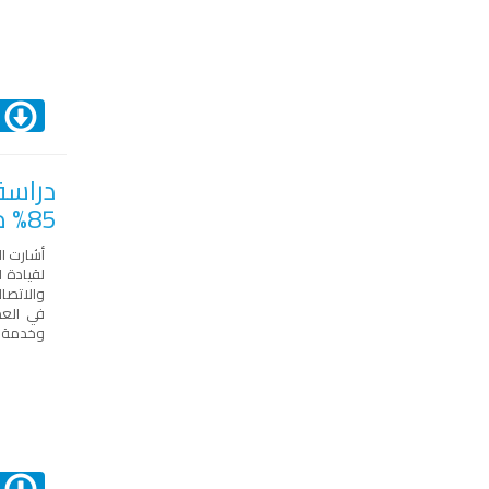
ا
دراسة
85% من الوظائف الحكومية"
أشارت ا
لقيادة ا
والاتصال
في العم
وخدمة ال
ا