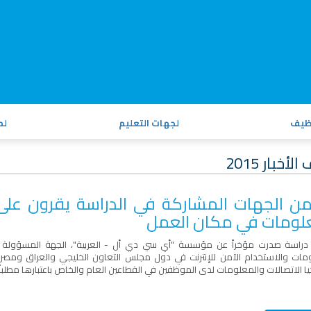
ظيف
لجهات التعليم
لم
لأخبار 2015
8 من الجهات المشاركة في الدراسة يقرون على
لومات في مكان العمل
راسة صدرت مؤخراً عن مؤسسة "أي سي دي أل - العربية"، الجهة المسؤولة عن 
مات والاستخدام الآمن للإنترنت في دول مجلس التعاون الخليجي والعراق ومصر،
ا الاتصالات والمعلومات لدى الموظفين في القطاعين العام والخاص باعتبارها مطلباً