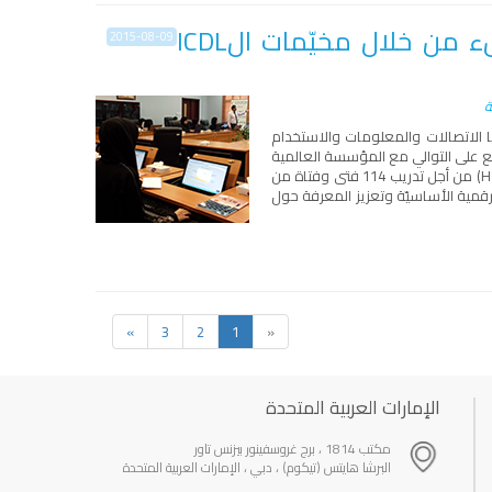
بنك HSBC يدعم تعزيز المهارات الرقمية لدى النشء من خلال مخيّمات الICDL
2015-08-09
ة
الاتصالات والمعلومات والاستخدام
بع على التوالي مع المؤسسة العالمية
الرائدة في مجال الخدمات المالية "بنك إتش. إس. بي. سي. الشرق الأوسط" (HSBC Middle East) من أجل تدريب 114 فتى وفتاة من
قمية الأساسيّة وتعزيز المعرفة حول
»
3
2
1
«
الإمارات العربية المتحدة
مكتب 1814 ، برج غروسفينور بيزنس تاور
البرشا هايتس (تيكوم) ، دبي ، الإمارات العربية المتحدة