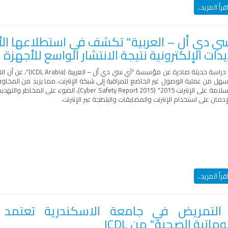
قرأ المزيد..
ي دي أل – العربية" تكشف في استطلاعها الأخي
دات الإلكترونية نتيجة الانتشار الواسع للأجهزة 
اسة حديثة صادرة عن مؤسسة "آي سي دي أل – العربية (
ICDL Arabia
)"، عن أن ال
سهل من عملية الوصول غير الخاضع للمراقبة إلى شبكة الإنترنت، مما يزيد من المخا
لامة على الإنترنت 2015" (
Cyber Safety Report 2015
)، الضوء على المخاطر والتهدي
إدمان على استخدام الإنترنت والمضايقات والبلطجة عبر الإنترنت.
قرأ المزيد..
 التمريض في جامعة الاسكندرية تعتمد 
ماتية الصحية" من ICDL