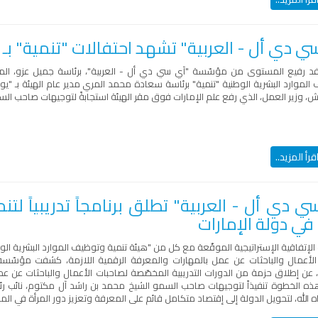
 دي أل - العربية" تشهد احتفالات "تنمية" بـ "
 رفيع المستوى من مؤسّسة "آي سي دي أل - العربية"، برئاسة جميل عزو، المدي
لموارد البشرية الوطنية "تنمية"
برئاسة سعادة محمد المري مدير عام الهيئة
بـ "ي
، وزير العمل، الذي رفع علم الإمارات فوق مقر الهيئة
استجابةً لتوجيهات صاحب الس
قرأ المزيد..
في دولة الإمارات
إتفاقية الإستراتيجية الموقّعة مع كل من "هيئة تنمية وتوظيف الموارد البشرية الوط
لأعمال والباحثات عن عمل بالمهارات والمعرفة الرقمية اللازمة، كشفت مؤسّسة 
، عن إطلاق حزمة من الدورات التدريبية المخصّصة لصاحبات الأعمال والباحثات عن عمل
ذه الخطوة تنفيذاً لتوجيهات صاحب السمو الشيخ محمد بن راشد آل مكتوم، نائب رئ
ه الله، لتحويل الدولة إلى إقتصاد متكامل قائم على المعرفة وتعزيز دور المرأة في ال