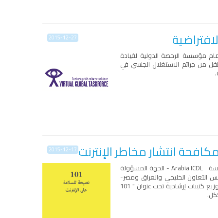
2015-12-27
نضمام مؤسسة الرخصة الدولية لقيادة
فل من جرائم الاستغلال الجنسي في
.
مكافحة انتشار مخاطر الإنترنت
2015-12-17
ؤسسة
ICDL
Arabia
- الجهة المسؤولة
لس التعاون الخليجي والعراق ومصر-
وبالتعاون مع "مركز وزارة الداخلية لحماية الطفل" في دولة الإمارات العربية المتّحدة، على توزيع كتيبات إرشادية تحت عنوان " 101
كل.