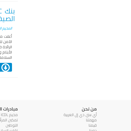
الصيف
المخيم ال
أعلنت م
الآمن لل
الأيتام
السلامة 
ا
من نحن
مبادرات 
أي سي دي إل العربية
مخيم ICDL الصيفي
مهمتنا
تمكين المرأ
قيمنا
التوطين
دورنا
تقارير السلا