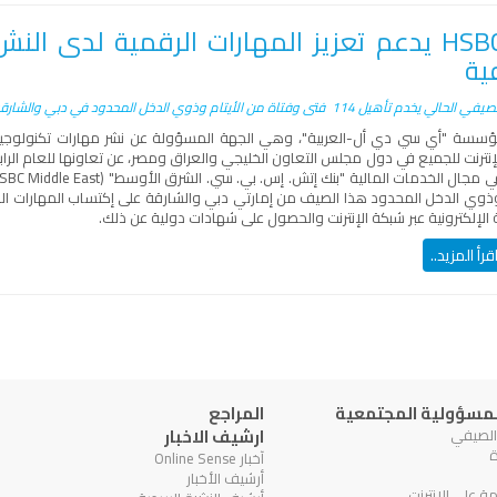
ية
صيفي الحالي يخدم تأهيل 114
فتى وفتاة من الأيتام وذوي الدخل المحدود في دبي والشارق
ؤسسة "أي سي دي أل-العربية"، وهي الجهة المسؤولة عن نشر مهارات تكنولوجيا 
إنترنت للجميع في دول مجلس التعاون الخليجي والعراق ومصر، عن تعاونها للعام الرا
 وذوي الدخل المحدود هذا الصيف من إمارتي دبي والشارقة على إكتساب المهارات الر
الإلكترونية عبر شبكة الإنترنت والحصول على شهادات دولية عن ذلك.
قرأ المزيد..
المسؤولية المجتمعية
المراجع
ارشيف الاخبار
ة
آخبار Online Sense
أرشيف الأخبار
مة على الإنترنت