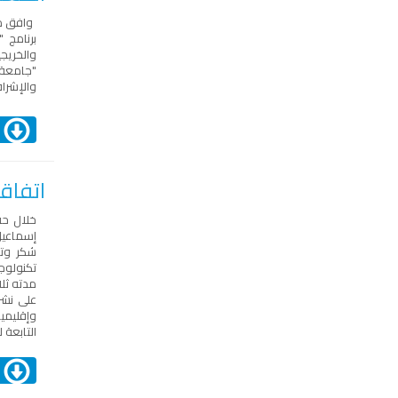
وافق م
برنامج 
والخريج
"جامعة 
والإشراف
ا
اتفاق
خلال حف
إسماعيل
تكنولوج
مدته ثل
على نشر
التابعة 
ا