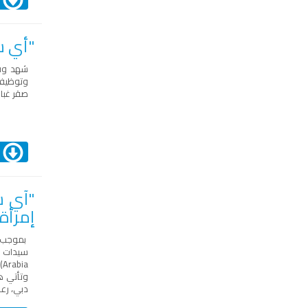
"أي سي
شهد وفد
وتوظيف ا
صقر غباش
ا
إمرأة 
بموجب ال
سيدات ا
Arabia
)
وتأتي ه
دبي، رعا