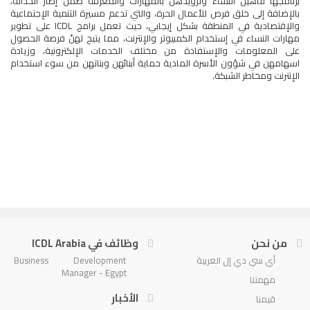
برنامجها لتأهيل النساء وتزويدهنّ بالمهارات والمعرفة ضمن إطار الحداثة،
بالإضافة إلى خلق فرص للأعمال الحرة، والتي تدعم مسيرة التنمية الإجتماعية
والإقتصادية في المنطقة بشكل إيجابي، حيث تعمل برامج ICDL على تطوير
مهارات النساء في إستخدام الكمبيوتر والإنترنت، مما يتيح لهنّ فرصة الحصول
على المعلومات والإستفادة من مختلف الخدمات الإلكترونية، وزيادة
اسهامهن في شؤون الأسرة المادية حماية أبنائهن وبناتهن من سوء استخدام
الإنترنت ومخاطر الشبكة.
من نحن
وظائف في ICDL Arabia
أي سي دي إل العربية
Business Development
Manager - Egypt
مهمتنا
الأخبار
قيمنا