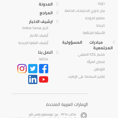
دورنا
المدونة
بيان لذوي الاحتياجات الخاصة
المراجع
معايير الجودة
ارشيف الاخبار
تاريخنا
آخبار Online Sense
الأسئلة الشائعة
أرشيف الأخبار
مبادرات المسؤولية
أرشيف النشرة البريدية
المجتمعية
اتصل بنا
مخيم ICDL الصيفي
مكاتبنا
تمكين المرأة
التوطين
تقارير السلامة على الإنترنت
الإمارات العربية المتحدة
مكتب 1814 ، برج غروسفينور بيزنس تاور