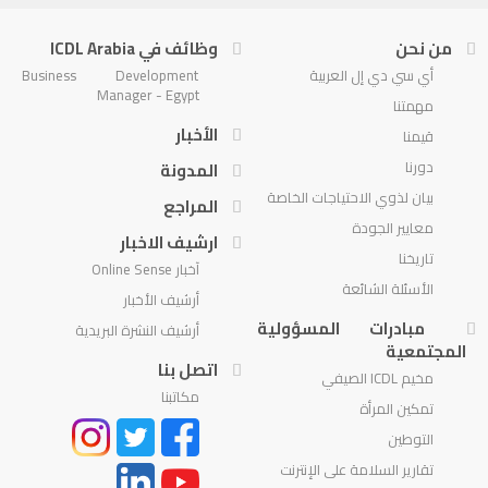
من نحن
وظائف في ICDL Arabia
أي سي دي إل العربية
Business Development
Manager - Egypt
مهمتنا
الأخبار
قيمنا
دورنا
المدونة
بيان لذوي الاحتياجات الخاصة
المراجع
معايير الجودة
ارشيف الاخبار
تاريخنا
آخبار Online Sense
الأسئلة الشائعة
أرشيف الأخبار
مبادرات المسؤولية
أرشيف النشرة البريدية
المجتمعية
اتصل بنا
مخيم ICDL الصيفي
مكاتبنا
تمكين المرأة
التوطين
تقارير السلامة على الإنترنت