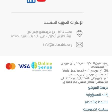
الإمارات العربية المتحدة
مكتب 1814 ، برج غروسفينور بيزنس تاور
البرشا هايتس (تيكوم) ، دبي ، الإمارات العربية المتحدة
info@icdlarabia.org
جميع حقوق الملكية محفوظة ل أي سي دي
أل-العربية 2024
ICDL أي سي دي أل – العربية تعمل قانونياً
تحت اسم أي سي دي ال جي سي سي
فاونديشن وهي علامة تجارية موحدة تغطي
دول مجلس التعاون الخليجي، مصر والعراق.
خريطة الموقع
إخلاء المسؤولية
الشروط والأحكام
سياسة الخصوصية