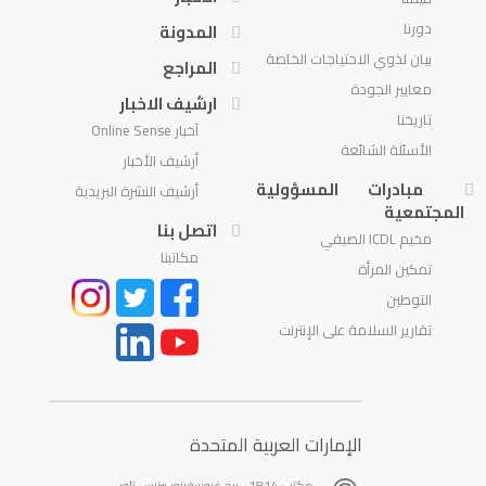
دورنا
المدونة
بيان لذوي الاحتياجات الخاصة
المراجع
معايير الجودة
ارشيف الاخبار
تاريخنا
آخبار Online Sense
الأسئلة الشائعة
أرشيف الأخبار
مبادرات المسؤولية
أرشيف النشرة البريدية
المجتمعية
اتصل بنا
مخيم ICDL الصيفي
مكاتبنا
تمكين المرأة
التوطين
تقارير السلامة على الإنترنت
الإمارات العربية المتحدة
مكتب 1814 ، برج غروسفينور بيزنس تاور